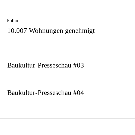
Kultur
10.007 Wohnungen genehmigt
Beitragsnavigation
Vorheriger
Baukultur-Presseschau #03
Beitrag
Nächster
Baukultur-Presseschau #04
Beitrag