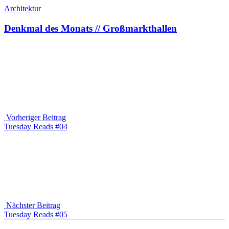
Architektur
Denkmal des Monats // Großmarkthallen
Beitragsnavigation
Vorheriger Beitrag
Vorheriger
Tuesday Reads #04
Beitrag
Nächster Beitrag
Nächster
Tuesday Reads #05
Beitrag