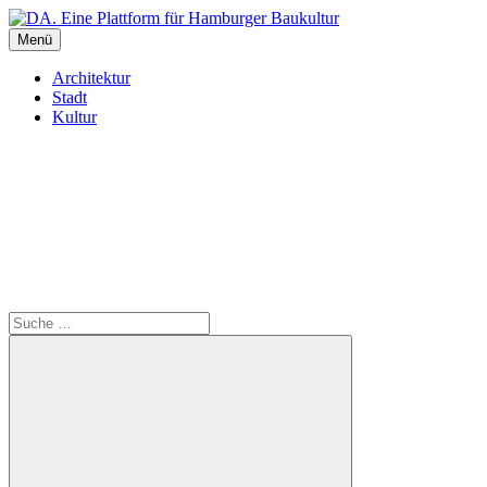
Inhalte
überspringen
Menü
DA. Eine Plattform für Hamburger Baukultur
Architektur
Stadt
Kultur
Suche
Suche