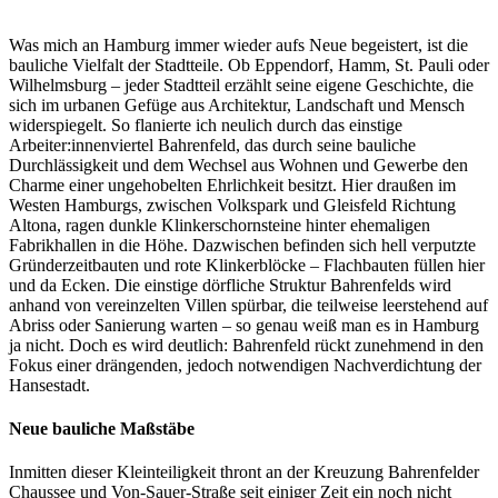
Kolumne
//
Was mich an Hamburg immer wieder aufs Neue begeistert, ist die
Architektur
bauliche Vielfalt der Stadtteile. Ob Eppendorf, Hamm, St. Pauli oder
und
Wilhelmsburg – jeder Stadtteil erzählt seine eigene Geschichte, die
Übergänge
sich im urbanen Gefüge aus Architektur, Landschaft und Mensch
widerspiegelt. So flanierte ich neulich durch das einstige
Arbeiter:innenviertel Bahrenfeld, das durch seine bauliche
Durchlässigkeit und dem Wechsel aus Wohnen und Gewerbe den
Charme einer ungehobelten Ehrlichkeit besitzt. Hier draußen im
Westen Hamburgs, zwischen Volkspark und Gleisfeld Richtung
Altona, ragen dunkle Klinkerschornsteine hinter ehemaligen
Fabrikhallen in die Höhe. Dazwischen befinden sich hell verputzte
Gründerzeitbauten und rote Klinkerblöcke – Flachbauten füllen hier
und da Ecken. Die einstige dörfliche Struktur Bahrenfelds wird
anhand von vereinzelten Villen spürbar, die teilweise leerstehend auf
Abriss oder Sanierung warten – so genau weiß man es in Hamburg
ja nicht. Doch es wird deutlich: Bahrenfeld rückt zunehmend in den
Fokus einer drängenden, jedoch notwendigen Nachverdichtung der
Hansestadt.
Neue bauliche Maßstäbe
Inmitten dieser Kleinteiligkeit thront an der Kreuzung Bahrenfelder
Chaussee und Von-Sauer-Straße seit einiger Zeit ein noch nicht