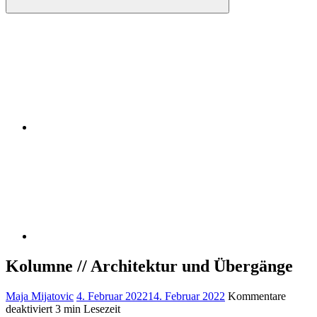
Instagram
RSS
Kolumne // Architektur und Übergänge
Maja Mijatovic
4. Februar 2022
14. Februar 2022
Kommentare
für
deaktiviert
3 min Lesezeit