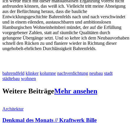
Ich werde mich mit dieser maßstabslosen Ergänzung vorerst nicht
anfreunden können, das weiß ich. Vielleicht tritt meine Abneigung
aus der Befürchtung heraus, dass die bauliche
Entwicklungsgeschichte Bahrenfelds nach und nach verschwindet
und in einem eilenden, austauschbaren und ambitionslosen
Hamburgischen Wohneinheitsbrei mündet, der auf die Erfüllung
vorgegebener Zahlen, statt auf räumliche Qualitäten durch
gelungene Übergänge setzt. Und so kehre ich dem Neubauvorhaben
schnell den Rücken zu und flaniere wieder in Richtung dieser
ungehobelt-ehrlichen Durchlässigkeit Bahrenfelds.
bahrendfeld
klinker
kolumne
nachverdichtung
neubau
stadt
städtebau
wohnen
Weitere Beiträge
Mehr ansehen
Architektur
Denkmal des Monats // Kraftwerk Bille