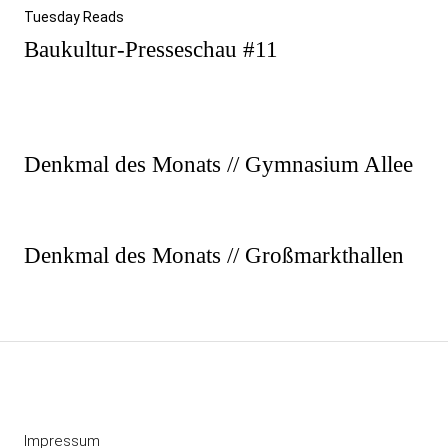
Tuesday Reads
Baukultur-Presseschau #11
Beitragsnavigation
Vorheriger
Denkmal des Monats // Gymnasium Allee
Beitrag
Nächster
Denkmal des Monats // Großmarkthallen
Beitrag
Impressum