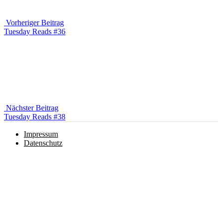
Vorheriger Beitrag
Vorheriger
Tuesday Reads #36
Beitrag
Nächster Beitrag
Nächster
Tuesday Reads #38
Beitrag
Impressum
Datenschutz
Instagram