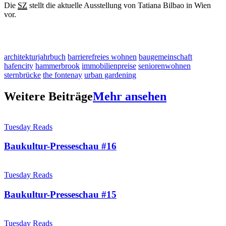
Die
SZ
stellt die aktuelle Ausstellung von Tatiana Bilbao in Wien
vor.
architekturjahrbuch
barrierefreies wohnen
baugemeinschaft
hafencity
hammerbrook
immobilienpreise
seniorenwohnen
sternbrücke
the fontenay
urban gardening
Weitere Beiträge
Mehr ansehen
Tuesday Reads
Baukultur-Presseschau #16
Tuesday Reads
Baukultur-Presseschau #15
Tuesday Reads