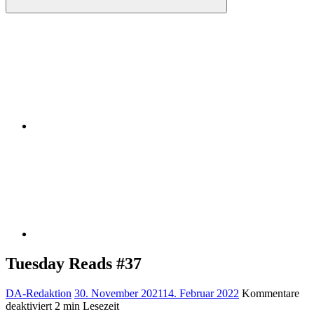
Instagram
RSS
Tuesday Reads #37
DA-Redaktion
30. November 2021
14. Februar 2022
Kommentare
für
deaktiviert
2 min Lesezeit