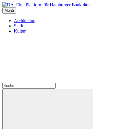
Inhalte
überspringen
Menü
DA. Eine Plattform für Hamburger Baukultur
Architektur
Stadt
Kultur
Suche
Suche