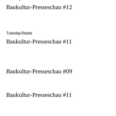
Baukultur-Presseschau #12
Tuesday Reads
Baukultur-Presseschau #11
Beitragsnavigation
Vorheriger
Baukultur-Presseschau #09
Beitrag
Nächster
Baukultur-Presseschau #11
Beitrag