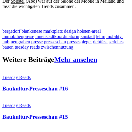
Der
Spiegel
(Abo) war auf der Salone del Mobile in Mailand und
fasst die wichtigsten Trends zusammen.
bergedorf
blankenese marktplatz
design
holsten-areal
immobilienpreise
innenstadtkoordinatorin
karstadt
lehm
mobility-
hub
neugraben
presse
presseschau
pressespiegel
richtfest
serielles
bauen
tuesday reads
zwischennutzung
Weitere Beiträge
Mehr ansehen
Tuesday Reads
Baukultur-Presseschau #16
Tuesday Reads
Baukultur-Presseschau #15