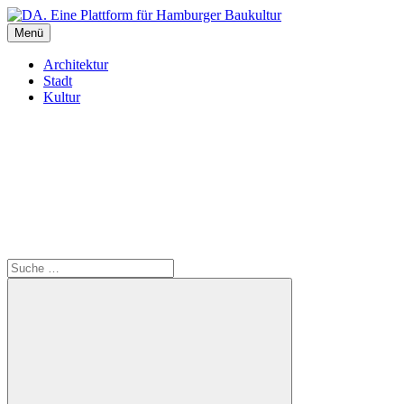
Inhalte
überspringen
Menü
DA. Eine Plattform für Hamburger Baukultur
Architektur
Stadt
Kultur
Suche
Suche