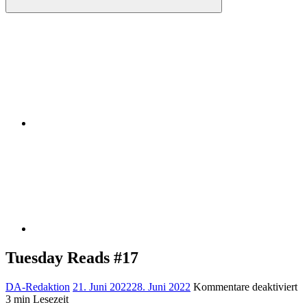
Instagram
RSS
Tuesday Reads #17
fü
DA-Redaktion
21. Juni 2022
28. Juni 2022
Kommentare deaktiviert
T
3 min Lesezeit