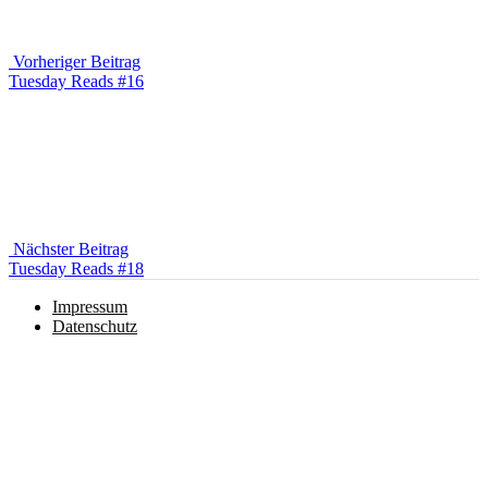
Vorheriger Beitrag
Vorheriger
Tuesday Reads #16
Beitrag
Nächster Beitrag
Nächster
Tuesday Reads #18
Beitrag
Impressum
Datenschutz
Instagram