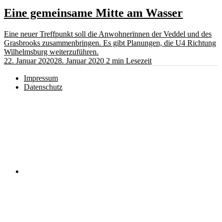
Eine gemeinsame Mitte am Wasser
Eine neuer Treffpunkt soll die Anwohnerïnnen der Veddel und des
Grasbrooks zusammenbringen. Es gibt Planungen, die U4 Richtung
Wilhelmsburg weiterzuführen.
22. Januar 2020
28. Januar 2020
2 min Lesezeit
Impressum
Datenschutz
Instagram
RSS