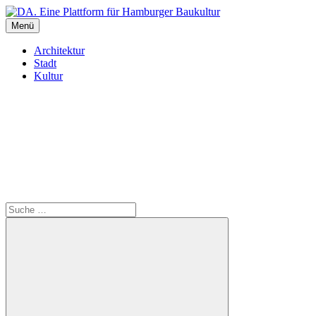
Inhalte
überspringen
Menü
DA. Eine Plattform für Hamburger Baukultur
Architektur
Stadt
Kultur
Suche
Suche