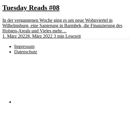
Tuesday Reads #08
In der vergangenen Woche ging es um neue Wohnviertel in
Wilhelmsburg, eine Sanierung in Barmbek, die Finanzierung des
Holsten-Areals und Vieles mehr…
1. März 2022
8. März 2022
3 min Lesezeit
Impressum
Datenschutz
Instagram
RSS