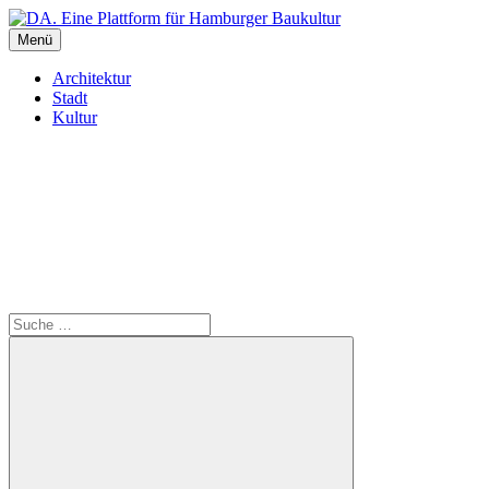
Inhalte
überspringen
Menü
DA. Eine Plattform für Hamburger Baukultur
Architektur
Stadt
Kultur
Suche
Suche