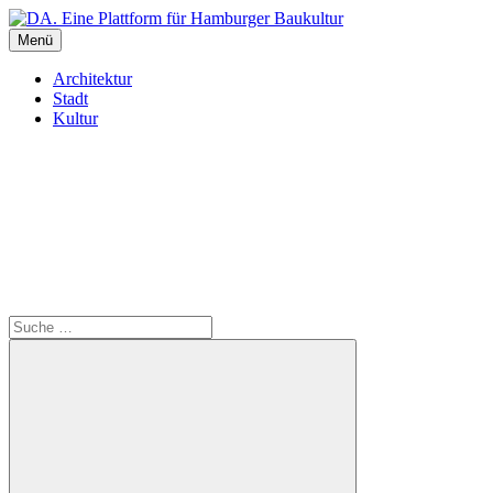
Inhalte
überspringen
Menü
DA. Eine Plattform für Hamburger Baukultur
Architektur
Stadt
Kultur
Suche
Suche