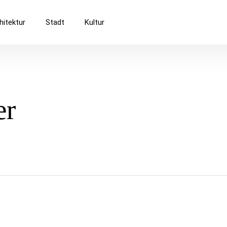
Baukultur
hitektur
Stadt
Kultur
er