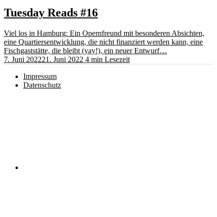
Tuesday Reads #16
Viel los in Hamburg: Ein Opernfreund mit besonderen Absichten,
eine Quartiersentwicklung, die nicht finanziert werden kann, eine
Fischgaststätte, die bleibt (yay!), ein neuer Entwurf…
7. Juni 2022
21. Juni 2022
4 min Lesezeit
Impressum
Datenschutz
Instagram
RSS