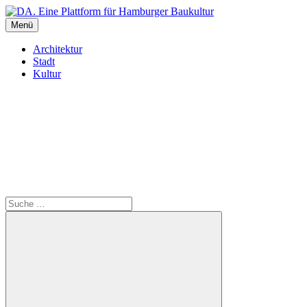
Inhalte
überspringen
Menü
DA. Eine Plattform für Hamburger Baukultur
Architektur
Stadt
Kultur
Suche
Suche