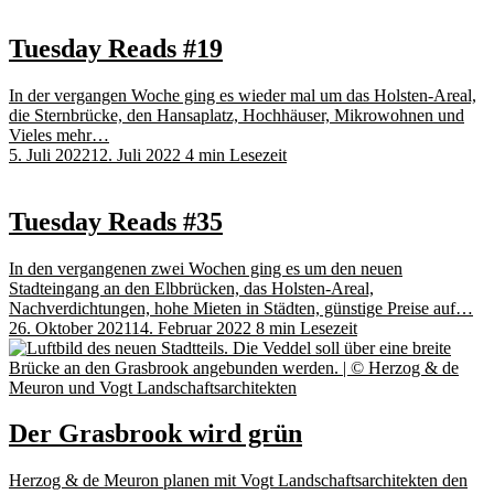
Tuesday Reads #19
In der vergangen Woche ging es wieder mal um das Holsten-Areal,
die Sternbrücke, den Hansaplatz, Hochhäuser, Mikrowohnen und
Vieles mehr…
5. Juli 2022
12. Juli 2022
4 min Lesezeit
Tuesday Reads #35
In den vergangenen zwei Wochen ging es um den neuen
Stadteingang an den Elbbrücken, das Holsten-Areal,
Nachverdichtungen, hohe Mieten in Städten, günstige Preise auf…
26. Oktober 2021
14. Februar 2022
8 min Lesezeit
Der Grasbrook wird grün
Herzog & de Meuron planen mit Vogt Landschaftsarchitekten den