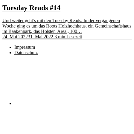
Tuesday Reads #14
Und weiter geht’s mit den Tuesday Reads. In der vergangenen
Woche ging es um das Roots Holzhochhaus, ein Gemeinschaftshaus
im Baakenpark, das Holsten-Areal, 100…
24. Mai 2022
31. Mai 2022
3 min Lesezeit
Impressum
Datenschutz
Instagram
RSS