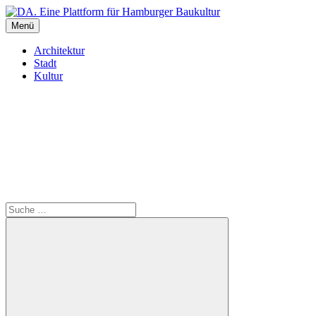
Inhalte
überspringen
Menü
DA. Eine Plattform für Hamburger Baukultur
Architektur
Stadt
Kultur
Suche
Suche