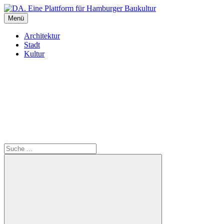
Inhalte
überspringen
Menü
DA. Eine Plattform für Hamburger Baukultur
Architektur
Stadt
Kultur
Suche
Suche