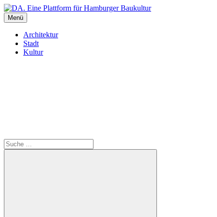
Inhalte
überspringen
Menü
DA. Eine Plattform für Hamburger Baukultur
Architektur
Stadt
Kultur
Suche
Suche