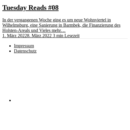
Tuesday Reads #08
In der vergangenen Woche ging es um neue Wohnviertel in
Wilhelmsburg, eine Sanierung in Barmbek, die Finanzierung des
Holsten-Areals und Vieles mehr…
1. März 2022
8. März 2022
3 min Lesezeit
Impressum
Datenschutz
Instagram
RSS