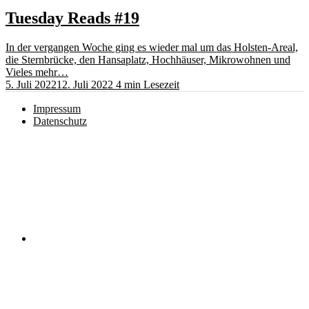
Tuesday Reads #19
In der vergangen Woche ging es wieder mal um das Holsten-Areal,
die Sternbrücke, den Hansaplatz, Hochhäuser, Mikrowohnen und
Vieles mehr…
5. Juli 2022
12. Juli 2022
4 min Lesezeit
Impressum
Datenschutz
Instagram
RSS