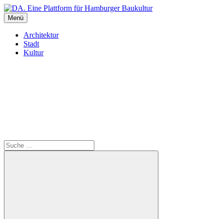
Inhalte
überspringen
Menü
DA. Eine Plattform für Hamburger Baukultur
Architektur
Stadt
Kultur
Suche
Suche