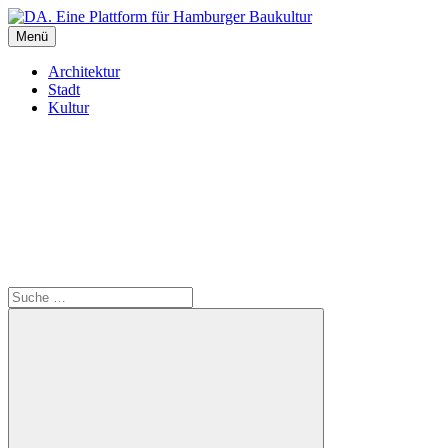
Inhalte
überspringen
Menü
DA. Eine Plattform für Hamburger Baukultur
Architektur
Stadt
Kultur
Suche
Suche