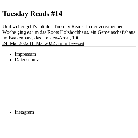
Tuesday Reads #14
Und weiter geht’s mit den Tuesday Reads. In der vergangenen
Woche ging es um das Roots Holzhochhaus, ein Gemeinschaftshaus
im Baakenpark, das Holsten-Areal, 100…
24. Mai 2022
31. Mai 2022
3 min Lesezeit
Impressum
Datenschutz
Instagram